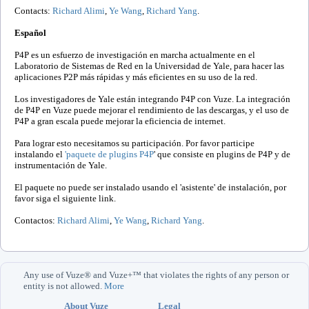
Contacts:
Richard Alimi
,
Ye Wang
,
Richard Yang
.
Español
P4P es un esfuerzo de investigación en marcha actualmente en el
Laboratorio de Sistemas de Red en la Universidad de Yale, para hacer las
aplicaciones P2P más rápidas y más eficientes en su uso de la red.
Los investigadores de Yale están integrando P4P con Vuze. La integración
de P4P en Vuze puede mejorar el rendimiento de las descargas, y el uso de
P4P a gran escala puede mejorar la eficiencia de internet.
Para lograr esto necesitamos su participación. Por favor participe
instalando el
'paquete de plugins P4P
' que consiste en plugins de P4P y de
instrumentación de Yale.
El paquete no puede ser instalado usando el 'asistente' de instalación, por
favor siga el siguiente link.
Contactos:
Richard Alimi
,
Ye Wang
,
Richard Yang
.
Any use of Vuze® and Vuze+™ that violates the rights of any person or
entity is not allowed.
More
About Vuze
Legal